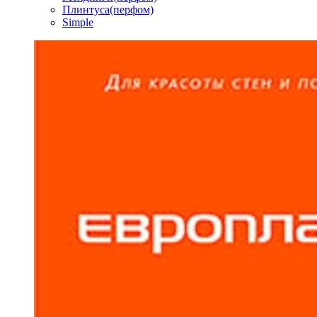
Плинтуса(перфом)
Simple