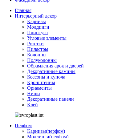
Главная
Интерьерный декор
Карнизы
Молдинги
Плинтуса
Угловые элементы
Розетки
Пилястры
Колонны
Полуколонны
Обрамления арок и дверей
Декоративные камины
Кессоны и купола
Кронштейны
Орнаменты
Ниши
Декоративные панели
Клей
Перфом
Карнизы(перфом)
Молдинги(перфом)